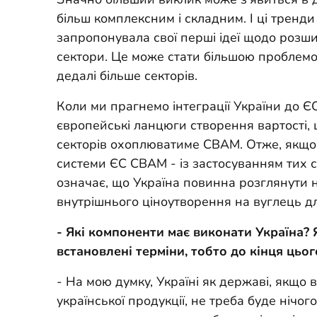
більш комплексним і складним. І ці тренд
запропонувала свої перші ідеї щодо роз
сектори. Це може стати більшою проблемо
дедалі більше секторів.
Коли ми прагнемо інтеграції України до ЄС
європейські ланцюги створення вартості, 
секторів охоплюватиме CBAM. Отже, якщо
системи ЄС CBAM - із застосуванням тих са
означає, що Україна повинна розглянути 
внутрішнього ціноутворення на вуглець д
- Які компоненти має виконати Україна
встановлені терміни, тобто до кінця цьог
- На мою думку, Україні як державі, якщ
української продукції, не треба буде нічог