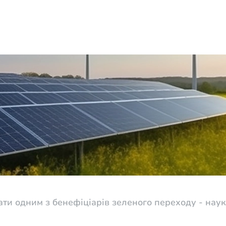
ати одним з бенефіціарів зеленого переходу - наук