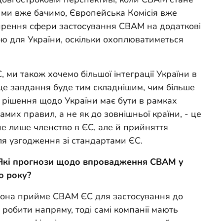
и ми вже бачимо, Європейська Комісія вже
ширення сфери застосування CBAM на додаткові
ю для України, оскільки охоплюватиметься
, ми також хочемо більшої інтеграції України в
це завдання буде тим складнішим, чим більше
 рішення щодо України має бути в рамках
мих правил, а не як до зовнішньої країни, - це
не лише членство в ЄС, але й прийняття
ля узгодження зі стандартами ЄС.
? Які прогнози щодо впровадження CBAM у
о року?
о вона прийме CBAM ЄС для застосування до
о робити напряму, тоді самі компанії мають