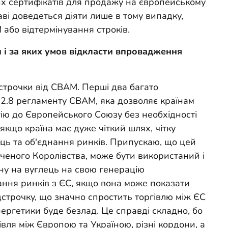
х сертифікатів для продажу на європейському
аві доведеться діяти лише в тому випадку,
 або відтермінування строків.
 і за яких умов відкласти впровадження
дстрочки від CBAM. Перші два багато
 2.8 регламенту CBAM, яка дозволяє країнам
ію до Європейського Союзу без необхідності
кщо країна має дуже чіткий шлях, чітку
ць та об'єднання ринків. Припускаю, що цей
ученого Королівства, може бути використаний і
ну на вуглець на свою генерацію
нання ринків з ЄС, якщо вона може показати
дстрочку, що значно спростить торгівлю між ЄС
нергетики буде безлад. Це справді складно, бо
вля між Європою та Україною, різні кордони, а