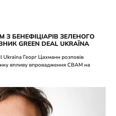
 З БЕНЕФІЦІАРІВ ЗЕЛЕНОГО
ВНИК GREEN DEAL UKRAЇNA
l Ukraїna Георг Цахманн розповів
оцінку впливу впровадження CBAM на