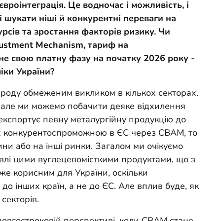
вроінтеграція. Це водночас і можливість, і
 шукати ніші й конкурентні переваги на
урсів та зростання факторів ризику. Чи
ustment Mechanism, тариф на
не свою платну фазу на початку 2026 року -
іки України?
 роду обмеженим викликом в кількох секторах.
, але ми можемо побачити деяке відхилення
з експортує певну металургійну продукцію до
е є конкурентоспроможною в ЄС через CBAM, то
ни або на інші ринки. Загалом ми очікуємо
івлі цими вуглецевомісткими продуктами, що з
уже корисним для України, оскільки
до інших країн, а не до ЄС. Але вплив буде, як
секторів.
довгостроковій перспективі, коли CBAM стане