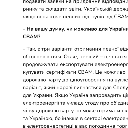
подавати заявки на придбання відповідни
ринку та складати звіти. Українській держ
якщо вона хоче певних відступів від CBAM
- На вашу думку, чи можливо для України
CBAM?
- Так, є три варіанти отримання певної ві
обговорюються. Отже, перший – це стаття
продовжувати експортувати електроенерг
купувати сертифікати CBAM. Це можливо, я
дорожню карту до ціноутворення на вугле
варіант, який наразі вивчається для Спол
для України. Якщо Україна запровадить ці
електроенергії та укладе угоду про об'єд
чітку дорожню карту, то може отримати ві
та Україною, бо інакше в секторі електрое
в електроенергетиці в вас погодинна торгі