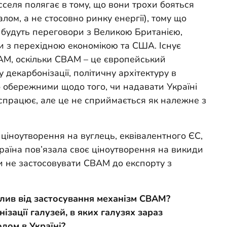
сселя полягає в тому, що вони трохи бояться
лом, а не стосовно ринку енергії), тому що
і будуть переговори з Великою Британією,
 з перехідною економікою та США. Існує
AM, оскільки CBAM – це європейський
 декарбонізації, політичну архітектуру в
 обережними щодо того, чи надавати Україні
 спрацює, але це не сприймається як належне з
ціноутворення на вуглець, еквівалентного ЄС,
країна пов’язала своє ціноутворення на викиди
би не застосовувати CBAM до експорту з
плив від застосування механізм CBAM?
ізації галузей, в яких галузях зараз
дом в Україні?