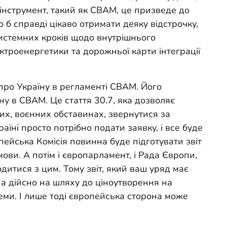
інструмент, такий як CBAM, це призведе до
 б справді цікаво отримати деяку відстрочку,
системних кроків щодо внутрішнього
ктроенергетики та дорожньої карти інтеграції
 про Україну в регламенті CBAM. Його
ну в CBAM. Це стаття 30.7, яка дозволяє
их, воєнних обставинах, звернутися за
аїні просто потрібно подати заявку, і все буде
пейська Комісія повинна буде підготувати звіт
мови. А потім і європарламент, і Рада Європи,
дитися з цим. Тому звіт, який ваш уряд має
на дійсно на шляху до ціноутворення на
еми. І лише тоді європейська сторона може