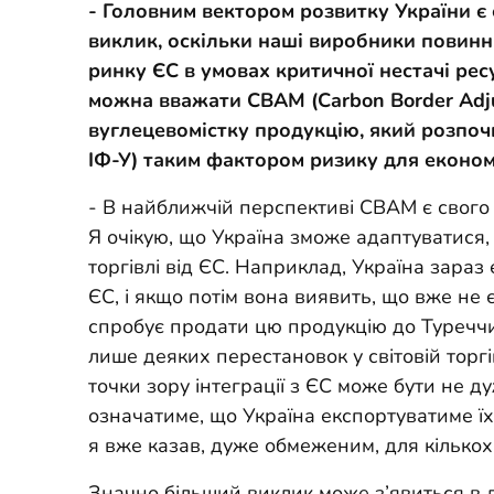
- Головним вектором розвитку України є є
виклик, оскільки наші виробники повинні
ринку ЄС в умовах критичної нестачі рес
можна вважати CBAM (Carbon Border Adj
вуглецевомістку продукцію, який розпоч
ІФ-У) таким фактором ризику для економ
- В найближчій перспективі CBAM є свого
Я очікую, що Україна зможе адаптуватися
торгівлі від ЄС. Наприклад, Україна зара
ЄС, і якщо потім вона виявить, що вже н
спробує продати цю продукцію до Туреччи
лише деяких перестановок у світовій торг
точки зору інтеграції з ЄС може бути не д
означатиме, що Україна експортуватиме їх 
я вже казав, дуже обмеженим, для кількох 
Значно більший виклик може з’явиться в 