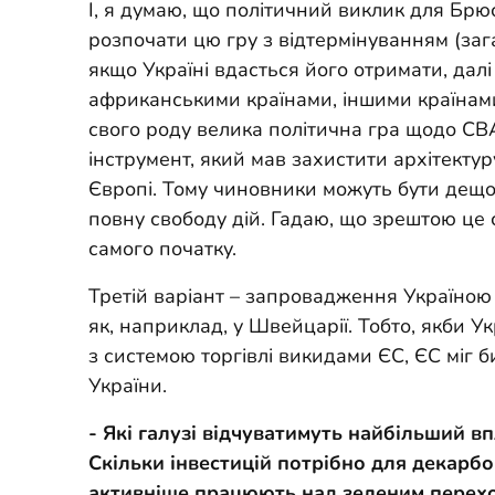
І, я думаю, що політичний виклик для Брю
розпочати цю гру з відтермінуванням (зага
якщо Україні вдасться його отримати, дал
африканськими країнами, іншими країнами
свого роду велика політична гра щодо CB
інструмент, який мав захистити архітектуру
Європі. Тому чиновники можуть бути дещо
повну свободу дій. Гадаю, що зрештою це
самого початку.
Третій варіант – запровадження Україною 
як, наприклад, у Швейцарії. Тобто, якби У
з системою торгівлі викидами ЄС, ЄС міг 
України.
- Які галузі відчуватимуть найбільший в
Скільки інвестицій потрібно для декарбон
активніше працюють над зеленим перехо