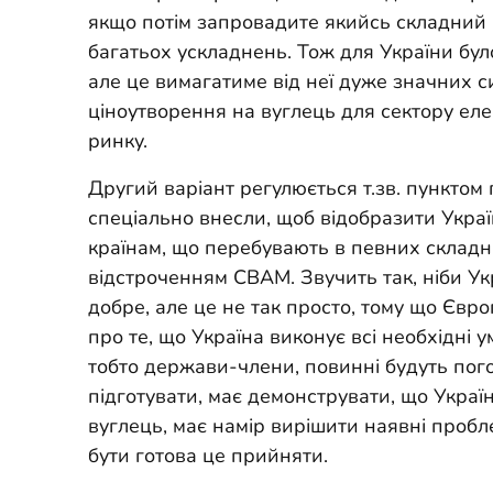
якщо потім запровадите якийсь складний 
багатьох ускладнень. Тож для України було
але це вимагатиме від неї дуже значних 
ціноутворення на вуглець для сектору еле
ринку.
Другий варіант регулюється т.зв. пунктом
спеціально внесли, щоб відобразити Украї
країнам, що перебувають в певних складн
відстроченням CBAM. Звучить так, ніби Укр
добре, але це не так просто, тому що Євро
про те, що Україна виконує всі необхідні у
тобто держави-члени, повинні будуть пого
підготувати, має демонструвати, що Украї
вуглець, має намір вирішити наявні пробл
бути готова це прийняти.