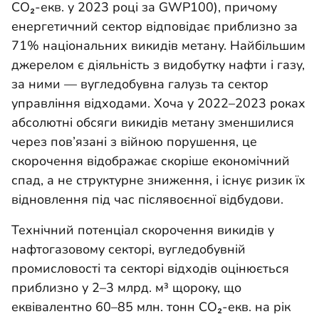
CO₂-екв. у 2023 році за GWP100), причому
енергетичний сектор відповідає приблизно за
71% національних викидів метану. Найбільшим
джерелом є діяльність з видобутку нафти і газу,
за ними — вугледобувна галузь та сектор
управління відходами. Хоча у 2022–2023 роках
абсолютні обсяги викидів метану зменшилися
через пов’язані з війною порушення, це
скорочення відображає скоріше економічний
спад, а не структурне зниження, і існує ризик їх
відновлення під час післявоєнної відбудови.
Технічний потенціал скорочення викидів у
нафтогазовому секторі, вугледобувній
промисловості та секторі відходів оцінюється
приблизно у 2–3 млрд. м³ щороку, що
еквівалентно 60–85 млн. тонн CO₂-екв. на рік