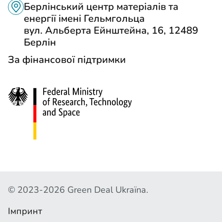
Н
Н
Берлінський центр матеріалів та
Т
енергії імені Гельмгольца
Н
вул. Альберта Ейнштейна, 16, 12489
А
Я
Берлін
К
Н
За фінансової підтримки
Т
А
И
С
О
Ц
.
М
Е
Р
А
© 2023-2026 Green Deal Ukraїna.
В
Е
Імпринт
Т
Ж