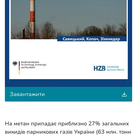
д
Завантажити
о
к
у
м
е
На метан припадає приблизно 27% загальних
н
викидів парникових газів України (63 млн. тонн
т