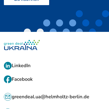
П
LinkedIn
О
С
Facebook
И
К
Л
greendeal.ua@helmholtz-berlin.de
О
А